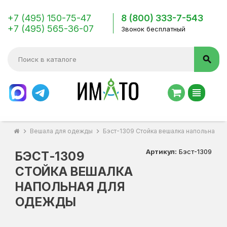
+7 (495) 150-75-47
8 (800) 333-7-543
+7 (495) 565-36-07
Звонок бесплатный
search
view_headline
chevron_right
Вешала для одежды
chevron_right
Бэст-1309 Стойка вешалка напольная д
Артикул:
Бэст-1309
БЭСТ-1309
СТОЙКА ВЕШАЛКА
НАПОЛЬНАЯ ДЛЯ
ОДЕЖДЫ