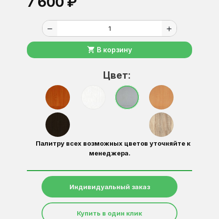
7 600 ₽
remove
add
shopping_cart
В корзину
Цвет:
Палитру всех возможных цветов уточняйте к
менеджера.
Индивидуальный заказ
Купить в один клик