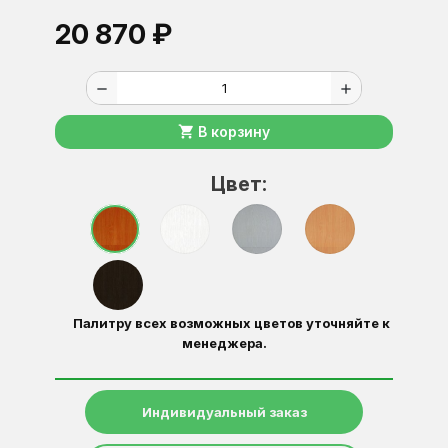
20 870 ₽
remove
add
shopping_cart
В корзину
Цвет:
Палитру всех возможных цветов уточняйте к
менеджера.
Индивидуальный заказ