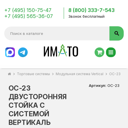
+7 (495) 150-75-47
8 (800) 333-7-543
+7 (495) 565-36-07
Звонок бесплатный
search
view_headline
chevron_right
Торговые системы
chevron_right
Модульная система Vertical
chevron_right
ОС-23 Дву
Артикул:
ОС-23
ОС-23
ДВУСТОРОННЯЯ
СТОЙКА С
СИСТЕМОЙ
ВЕРТИКАЛЬ