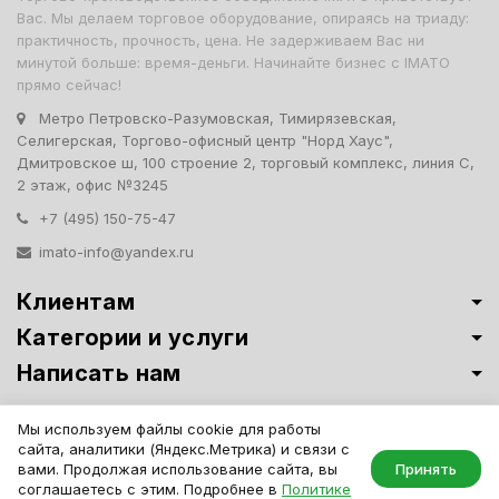
Вас. Мы делаем торговое оборудование, опираясь на триаду:
практичность, прочность, цена. Не задерживаем Вас ни
минутой больше: время-деньги. Начинайте бизнес с IMATO
прямо сейчас!
Метро Петровско-Разумовская, Тимирязевская,
Селигерская, Торгово-офисный центр "Норд Хаус",
Дмитровское ш, 100 строение 2, торговый комплекс, линия С,
2 этаж, офис №3245
+7 (495) 150-75-47
imato-info@yandex.ru
Клиентам
Категории и услуги
Написать нам
Витрины премиум-класса ИМАТО
·
Политика обработки персональных
Мы используем файлы cookie для работы
данных
сайта, аналитики (Яндекс.Метрика) и связи с
IMATO. Интернет Магазин Торговой И Офисной Мебели. ООО "ИМАТО",
вами. Продолжая использование сайта, вы
Принять
ИНН 7717506114 КПП 771701001, ОГРН 1047796163799
соглашаетесь с этим. Подробнее в
Политике