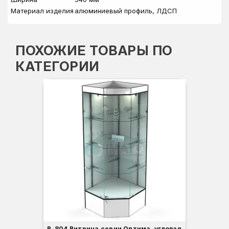
Материал изделия
алюминиевый профиль, ЛДСП
ПОХОЖИЕ ТОВАРЫ ПО
КАТЕГОРИИ
Вы
Гл
Ши
3
В-804 Витрина серии Оптима, угловая