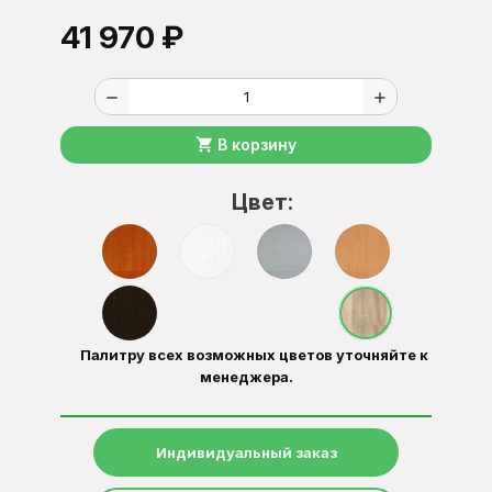
41 970 ₽
remove
add
shopping_cart
В корзину
Цвет:
Палитру всех возможных цветов уточняйте к
менеджера.
Индивидуальный заказ