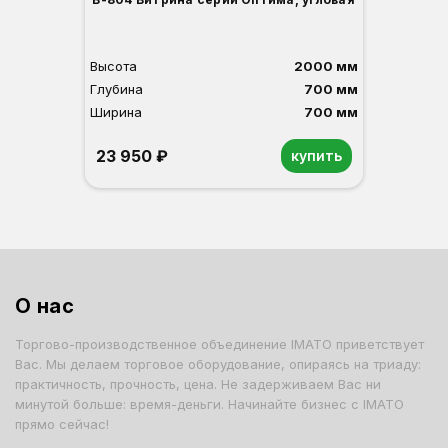
Высота
2000 мм
Глубина
700 мм
Ширина
700 мм
23 950 ₽
купить
Орех
Белый
Серый
Светлый бук
Венге
О нас
Торгово-производственное объединение IMATO приветствует
Вас. Мы делаем торговое оборудование, опираясь на триаду:
практичность, прочность, цена. Не задерживаем Вас ни
минутой больше: время-деньги. Начинайте бизнес с IMATO
прямо сейчас!