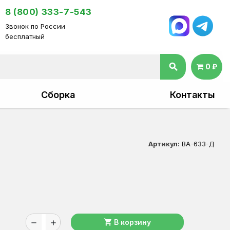
8 (800) 333-7-543
Звонок по России
бесплатный
search
0 ₽
Сборка
Контакты
Артикул:
ВА-633-Д
shopping_cart
В корзину
remove
add