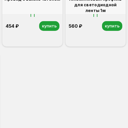
для светодиодной
ленты 1м
454 ₽
560 ₽
купить
купить