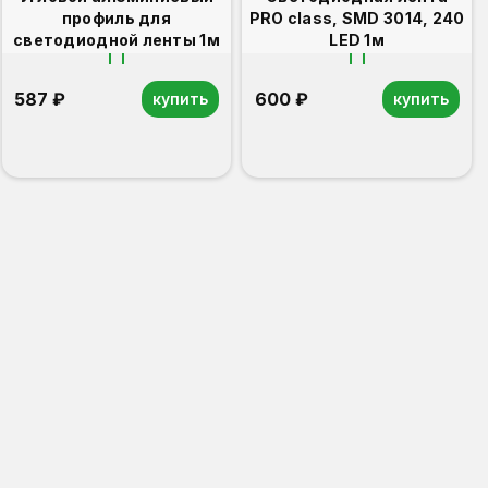
профиль для
PRO class, SMD 3014, 240
светодиодной ленты 1м
LED 1м
587 ₽
600 ₽
купить
купить