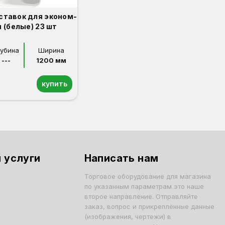
ставок для эконом-
 (белые) 23 шт
лубина
Ширина
---
1200 мм
купить
 услуги
Написать нам
Торговое оборудование для магазина
по указанным параметрам это наше
второе направление. Отправляйте
заказ, вопрос и прикреплённые данные
(изображения, чертежи) в