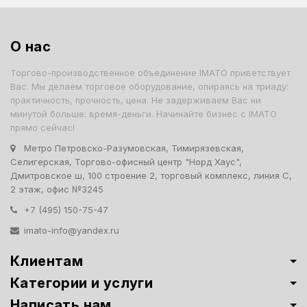
О нас
Торгово-производственное объединение IMATO приветствует
Вас. Мы делаем торговое оборудование, опираясь на триаду:
практичность, прочность, цена. Не задерживаем Вас ни
минутой больше: время-деньги. Начинайте бизнес с IMATO
прямо сейчас!
Метро Петровско-Разумовская, Тимирязевская,
Селигерская, Торгово-офисный центр "Норд Хаус",
Дмитровское ш, 100 строение 2, торговый комплекс, линия С,
2 этаж, офис №3245
+7 (495) 150-75-47
imato-info@yandex.ru
Клиентам
Категории и услуги
Написать нам