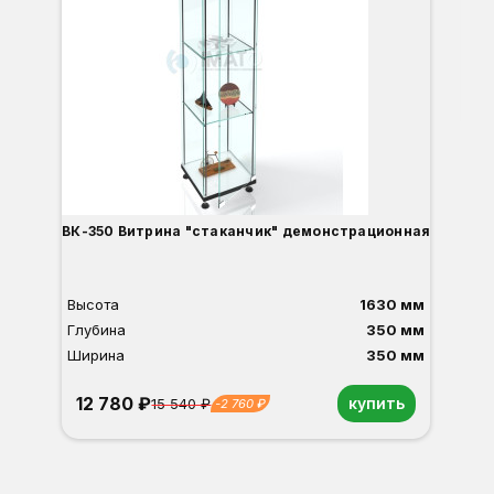
Гл
Ши
3
О
Б
С
С
В
Д
ВК-350 Витрина "стаканчик" демонстрационная
Высота
1630 мм
Глубина
350 мм
Ширина
350 мм
12 780 ₽
купить
15 540 ₽
-2 760 ₽
Орех
Белый
Серый
Светлый бук
Венге
Дуб сонома