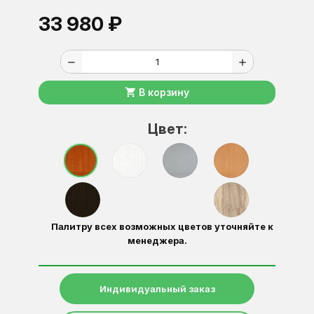
33 980 ₽
remove
add
shopping_cart
В корзину
Цвет:
Палитру всех возможных цветов уточняйте к
менеджера.
Индивидуальный заказ