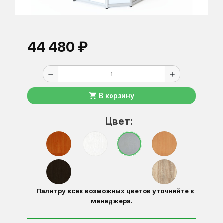
44 480 ₽
remove
add
shopping_cart
В корзину
Цвет:
Палитру всех возможных цветов уточняйте к
менеджера.