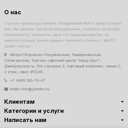
О нас
Торгово-производственное объединение IMATO приветствует
Вас. Мы делаем торговое оборудование, опираясь на триаду:
практичность, прочность, цена. Не задерживаем Вас ни
минутой больше: время-деньги. Начинайте бизнес с IMATO
прямо сейчас!
Метро Петровско-Разумовская, Тимирязевская,
Селигерская, Торгово-офисный центр "Норд Хаус",
Дмитровское ш, 100 строение 2, торговый комплекс, линия С,
2 этаж, офис №3245
+7 (495) 150-75-47
imato-info@yandex.ru
Клиентам
Категории и услуги
Написать нам