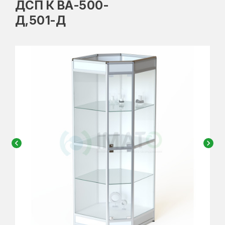
ДСП К ВА-500-
Д,501-Д
chevron_left
chevron_right