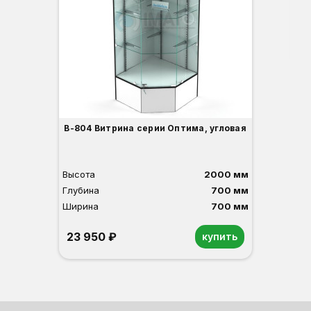
Ши
3
В-804 Витрина серии Оптима, угловая
Высота
2000 мм
Глубина
700 мм
Ширина
700 мм
23 950 ₽
купить
Орех
Белый
Серый
Светлый бук
Венге