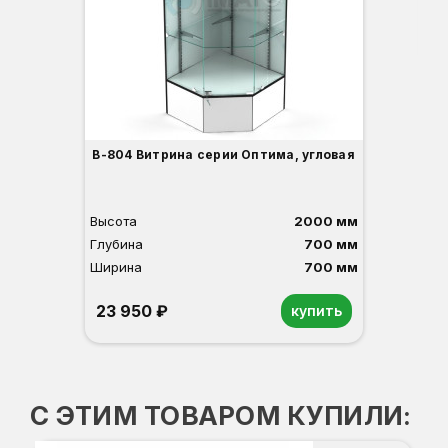
3
В-804 Витрина серии Оптима, угловая
Высота
2000 мм
Глубина
700 мм
Ширина
700 мм
23 950 ₽
купить
Орех
Белый
Серый
Светлый бук
Венге
С ЭТИМ ТОВАРОМ КУПИЛИ: