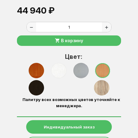
44 940 ₽
remove
add
shopping_cart
В корзину
Цвет:
Палитру всех возможных цветов уточняйте к
менеджера.
Индивидуальный заказ