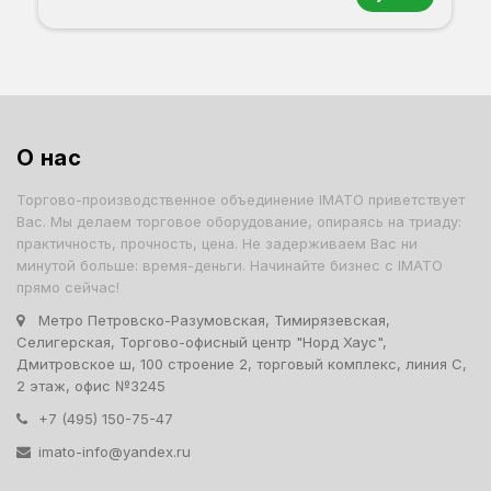
Орех
Белый
Серый
Светлый бук
Венге
Дуб сонома
О нас
Торгово-производственное объединение IMATO приветствует
Вас. Мы делаем торговое оборудование, опираясь на триаду:
практичность, прочность, цена. Не задерживаем Вас ни
минутой больше: время-деньги. Начинайте бизнес с IMATO
прямо сейчас!
Метро Петровско-Разумовская, Тимирязевская,
Селигерская, Торгово-офисный центр "Норд Хаус",
Дмитровское ш, 100 строение 2, торговый комплекс, линия С,
2 этаж, офис №3245
+7 (495) 150-75-47
imato-info@yandex.ru