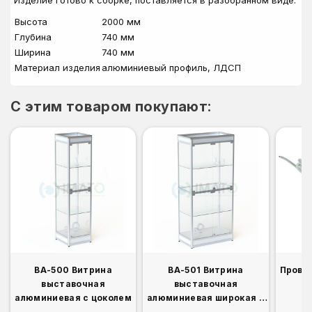
Изделие готово к сборке, поставляется в разобранном виде.
Высота
2000 мм
Глубина
740 мм
Ширина
740 мм
Материал изделия
алюминиевый профиль, ЛДСП
C этим товаром покупают:
ВА-500 Витрина
ВА-501 Витрина
Прово
выставочная
выставочная
алюминиевая с цоколем
алюминиевая широкая с
цоколем