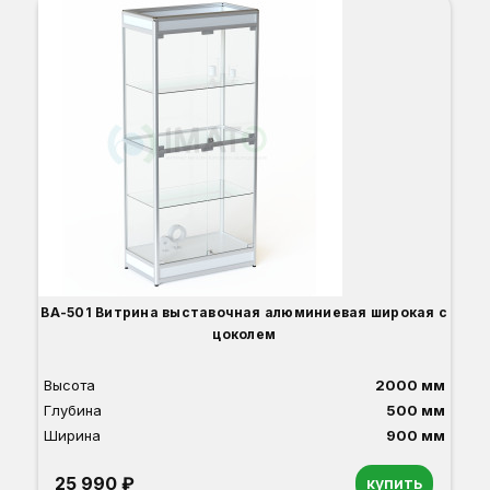
ВА-
Вы
Гл
Ши
3
О
Б
С
С
В
Д
ВА-501 Витрина выставочная алюминиевая широкая с
цоколем
Высота
2000 мм
Глубина
500 мм
Ширина
900 мм
25 990 ₽
купить