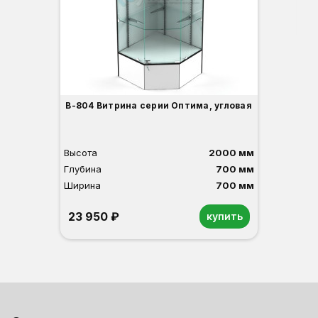
3
В-804 Витрина серии Оптима, угловая
Высота
2000 мм
Глубина
700 мм
Ширина
700 мм
23 950 ₽
купить
Орех
Белый
Серый
Светлый бук
Венге