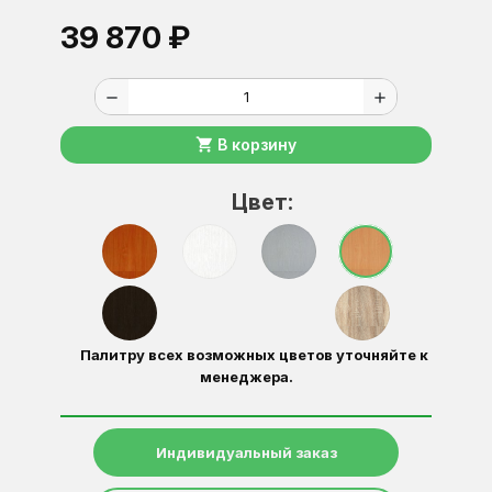
39 870 ₽
remove
add
shopping_cart
В корзину
Цвет:
Палитру всех возможных цветов уточняйте к
менеджера.
Индивидуальный заказ