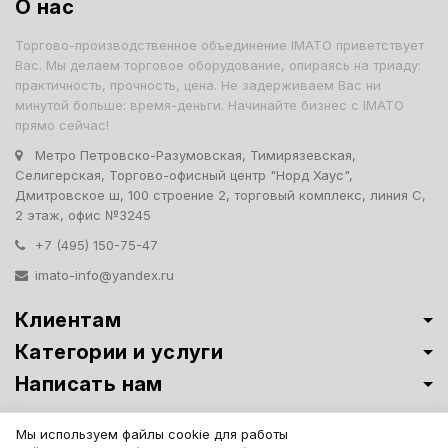
О нас
Торгово-производственное объединение IMATO приветствует
Вас. Мы делаем торговое оборудование, опираясь на триаду:
практичность, прочность, цена. Не задерживаем Вас ни
минутой больше: время-деньги. Начинайте бизнес с IMATO
прямо сейчас!
Метро Петровско-Разумовская, Тимирязевская,
Селигерская, Торгово-офисный центр "Норд Хаус",
Дмитровское ш, 100 строение 2, торговый комплекс, линия С,
2 этаж, офис №3245
+7 (495) 150-75-47
imato-info@yandex.ru
Клиентам
Категории и услуги
Написать нам
Витрины премиум-класса ИМАТО
·
Политика обработки персональных
Мы используем файлы cookie для работы
данных