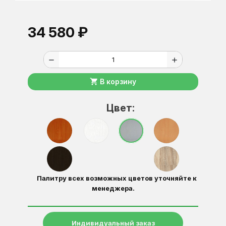
34 580 ₽
remove
add
shopping_cart
В корзину
Цвет:
Палитру всех возможных цветов уточняйте к
менеджера.
Индивидуальный заказ