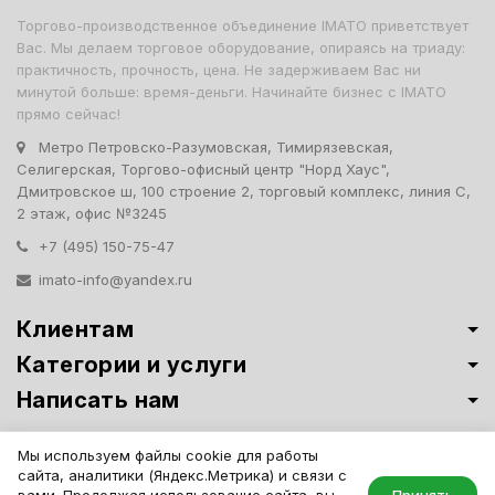
Торгово-производственное объединение IMATO приветствует
Вас. Мы делаем торговое оборудование, опираясь на триаду:
практичность, прочность, цена. Не задерживаем Вас ни
минутой больше: время-деньги. Начинайте бизнес с IMATO
прямо сейчас!
Метро Петровско-Разумовская, Тимирязевская,
Селигерская, Торгово-офисный центр "Норд Хаус",
Дмитровское ш, 100 строение 2, торговый комплекс, линия С,
2 этаж, офис №3245
+7 (495) 150-75-47
imato-info@yandex.ru
Клиентам
Категории и услуги
Написать нам
Витрины премиум-класса ИМАТО
·
Политика обработки персональных
Мы используем файлы cookie для работы
данных
сайта, аналитики (Яндекс.Метрика) и связи с
IMATO. Интернет Магазин Торговой И Офисной Мебели. ООО "ИМАТО",