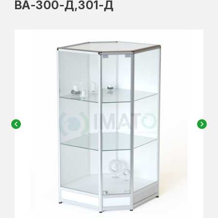
ВА-300-Д,301-Д
chevron_left
chevron_right