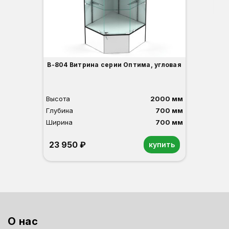
3
В-804 Витрина серии Оптима, угловая
Высота
2000 мм
Глубина
700 мм
Ширина
700 мм
23 950 ₽
купить
Орех
Белый
Серый
Светлый бук
Венге
О нас