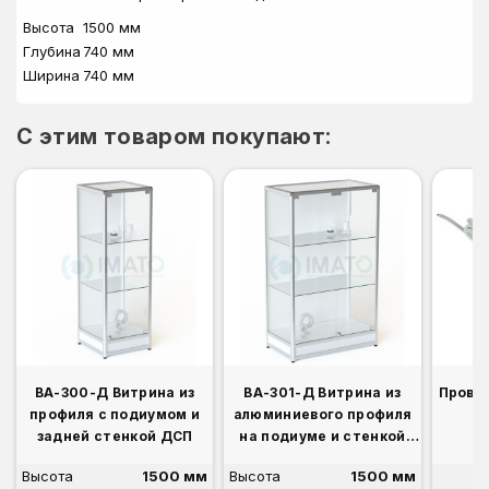
Высота
1500 мм
Глубина
740 мм
Ширина
740 мм
C этим товаром покупают:
ВА-300-Д Витрина из
ВА-301-Д Витрина из
Прово
профиля с подиумом и
алюминиевого профиля
задней стенкой ДСП
на подиуме и стенкой
ДСП
Высота
1500 мм
Высота
1500 мм