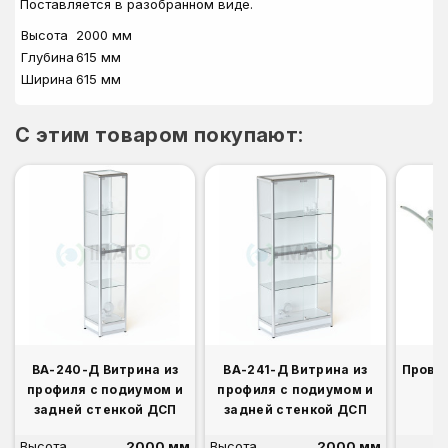
Поставляется в разобранном виде.
Высота
2000 мм
Глубина
615 мм
Ширина
615 мм
C этим товаром покупают:
ВА-240-Д Витрина из
ВА-241-Д Витрина из
Прово
профиля с подиумом и
профиля с подиумом и
задней стенкой ДСП
задней стенкой ДСП
Высота
2000 мм
Высота
2000 мм