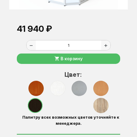
41 940 ₽
remove
add
shopping_cart
В корзину
Цвет:
Палитру всех возможных цветов уточняйте к
менеджера.