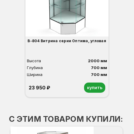
3
В-804 Витрина серии Оптима, угловая
Высота
2000 мм
Глубина
700 мм
Ширина
700 мм
23 950 ₽
купить
Орех
Белый
Серый
Светлый бук
Венге
С ЭТИМ ТОВАРОМ КУПИЛИ: