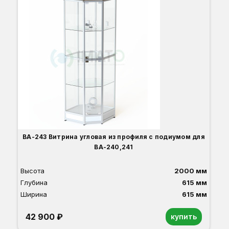
ВА-243 Витрина угловая из профиля с подиумом для
ВА-240,241
Высота
2000 мм
Глубина
615 мм
Ширина
615 мм
42 900 ₽
купить
Орех
Белый
Серый
Светлый бук
Венге
Дуб сонома