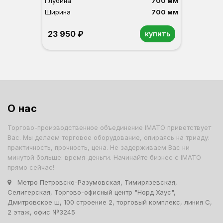
Глубина
700 мм
Ширина
700 мм
23 950 ₽
купить
Орех
Белый
Серый
Светлый бук
Венге
О нас
Торгово-производственное объединение IMATO приветствует
Вас. Мы делаем торговое оборудование, опираясь на триаду:
практичность, прочность, цена. Не задерживаем Вас ни
минутой больше: время-деньги. Начинайте бизнес с IMATO
прямо сейчас!
Метро Петровско-Разумовская, Тимирязевская,
Селигерская, Торгово-офисный центр "Норд Хаус",
Дмитровское ш, 100 строение 2, торговый комплекс, линия С,
2 этаж, офис №3245