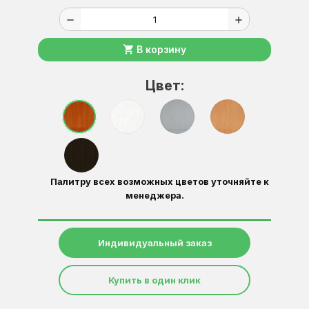
remove
add
shopping_cart
В корзину
Цвет:
Палитру всех возможных цветов уточняйте к
менеджера.
Индивидуальный заказ
Купить в один клик