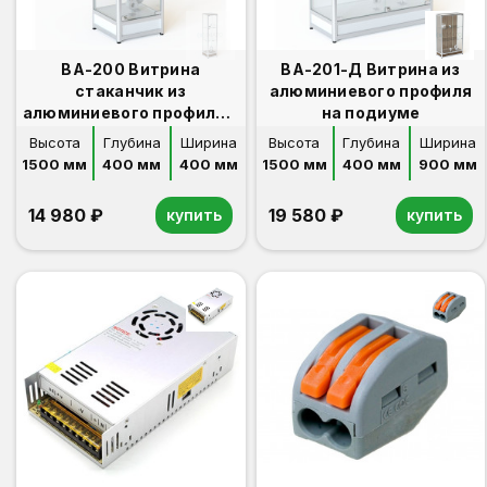
ВА-200 Витрина
ВА-201-Д Витрина из
стаканчик из
алюминиевого профиля
алюминиевого профиля с
на подиуме
подиумом
Высота
Глубина
Ширина
Высота
Глубина
Ширина
1500 мм
400 мм
400 мм
1500 мм
400 мм
900 мм
14 980 ₽
19 580 ₽
купить
купить