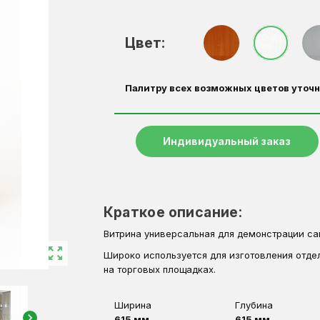
Цвет:
Палитру всех возможных цветов уточн
Индивидуальный заказ
Краткое описание:
Витрина универсальная для демонстрации са
zoom_out_map
Широко используется для изготовления отдел
на торговых площадках.
Ширина
Глубина
chevron_right
615 мм
615 мм