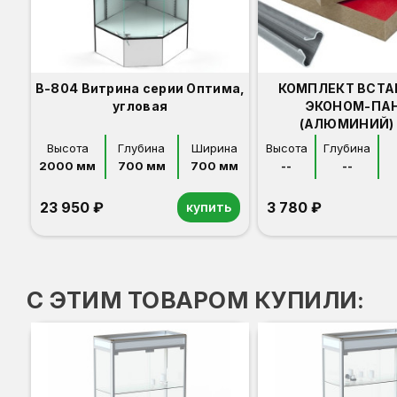
В-804 Витрина серии Оптима,
КОМПЛЕКТ ВСТА
угловая
ЭКОНОМ-ПА
(АЛЮМИНИЙ) 
Высота
Глубина
Ширина
Высота
Глубина
2000 мм
700 мм
700 мм
--
--
23 950 ₽
3 780 ₽
купить
Орех
Белый
Серый
Светлый бук
Венге
С ЭТИМ ТОВАРОМ КУПИЛИ: