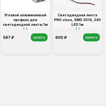
Угловой алюминиевый
Светодиодная лента
профиль для
PRO class, SMD 3014, 240
светодиодной ленты 1м
LED 1м
587 ₽
600 ₽
купить
купить