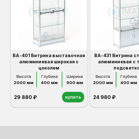
ВА-401 Витрина выставочная
ВА-431 Витрина с
алюминиевая широкая с
алюминиевая с 
цоколем
подсветк
Высота
Глубина
Ширина
Высота
Глубина
2000 мм
400 мм
900 мм
2000 мм
400 мм
29 880 ₽
24 980 ₽
купить
Орех
Белый
Серый
Светлый бук
Венге
Дуб сонома
Орех
Белый
Серый
Светлый бук
Венге
Дуб сонома