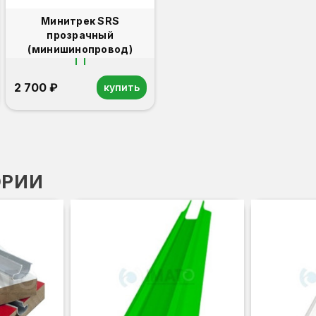
Минитрек SRS
прозрачный
(минишинопровод)
2 700 ₽
купить
ОРИИ