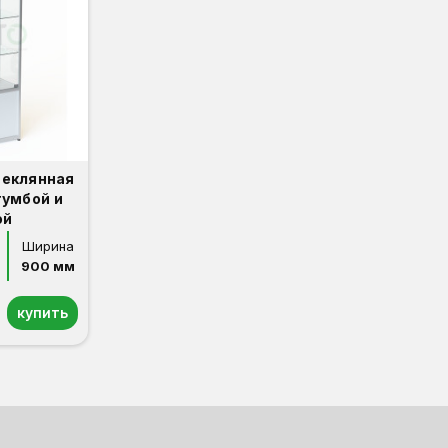
теклянная
тумбой и
ой
Ширина
900 мм
купить