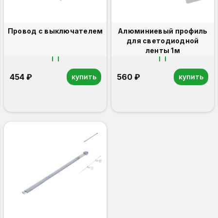
Провод с выключателем
Алюминиевый профиль
для светодиодной
ленты 1м
454 ₽
560 ₽
купить
купить