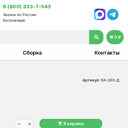
8 (800) 333-7-543
Звонок по России
бесплатный
search
0 ₽
Сборка
Контакты
Артикул:
ВА-203-Д
shopping_cart
В корзину
remove
add