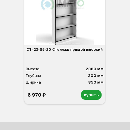
СТ-23-85-20 Стеллаж прямой высокий
Высота
2380 мм
Глубина
200 мм
Ширина
850 мм
6 970 ₽
купить
Орех
Белый
Серый
Светлый бук
Венге
Дуб сонома