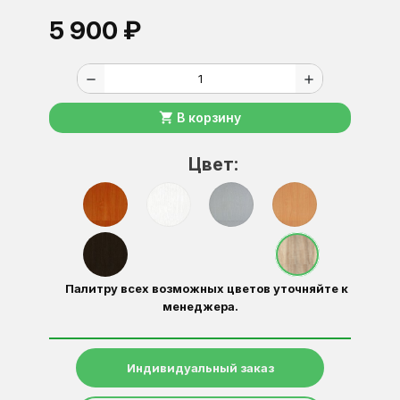
5 900 ₽
remove
add
shopping_cart
В корзину
Цвет:
Палитру всех возможных цветов уточняйте к
менеджера.
Индивидуальный заказ