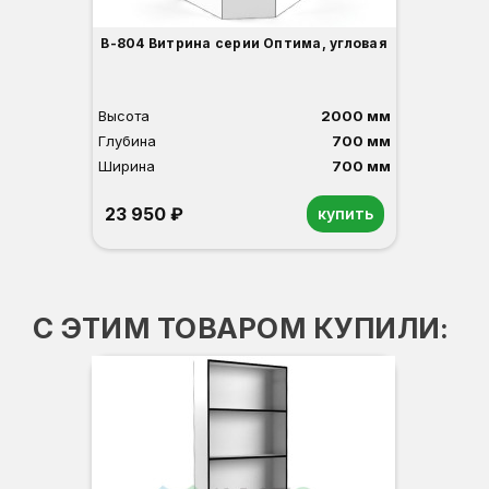
В-804 Витрина серии Оптима, угловая
Высота
2000 мм
Глубина
700 мм
Ширина
700 мм
23 950 ₽
купить
Орех
Белый
Серый
Светлый бук
Венге
С ЭТИМ ТОВАРОМ КУПИЛИ: