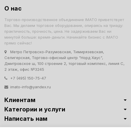
О нас
Торгово-производственное объединение IMATO приветствует
Вас. Мы делаем торговое оборудование, опираясь на триаду:
практичность, прочность, цена. Не задерживаем Вас ни
минутой больше: время-деньги. Начинайте бизнес с IMATO
прямо сейчас!
Метро Петровско-Разумовская, Тимирязевская,
Селигерская, Торгово-офисный центр "Норд Хаус",
Дмитровское ш, 100 строение 2, торговый комплекс, линия С,
2 этаж, офис №3245
+7 (495) 150-75-47
imato-info@yandex.ru
Клиентам
Категории и услуги
Написать нам