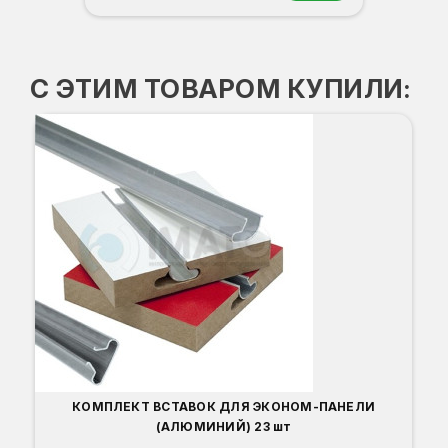
Орех
Белый
Серый
Светлый бук
Венге
С ЭТИМ ТОВАРОМ КУПИЛИ:
Ком
Вы
Гл
Ши
КОМПЛЕКТ ВСТАВОК ДЛЯ ЭКОНОМ-ПАНЕЛИ
(АЛЮМИНИЙ) 23 шт