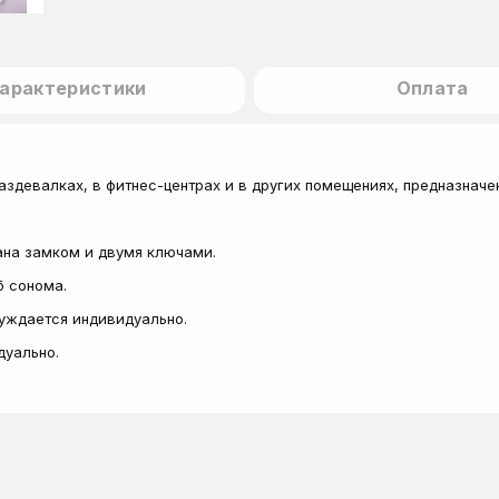
арактеристики
Оплата
аздевалках, в фитнес-центрах и в других помещениях, предназначе
ана замком и двумя ключами.
б сонома.
суждается индивидуально.
дуально.