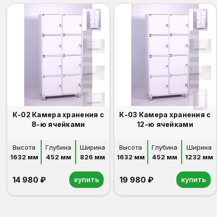
К-02 Камера хранения с
К-03 Камера хранения с
8-ю ячейками
12-ю ячейками
Высота
Глубина
Ширина
Высота
Глубина
Ширина
1632 мм
452 мм
826 мм
1632 мм
452 мм
1232 мм
14 980 ₽
19 980 ₽
купить
купить