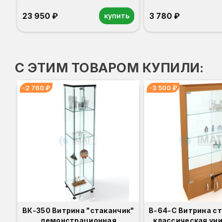
23 950 ₽
3 780 ₽
купить
Орех
Белый
Серый
Светлый бук
Венге
С ЭТИМ ТОВАРОМ КУПИЛИ:
-2 760 ₽
-3 500 ₽
ВК-350 Витрина "стаканчик"
В-64-С Витрина с
демонстрационная
классическая уни