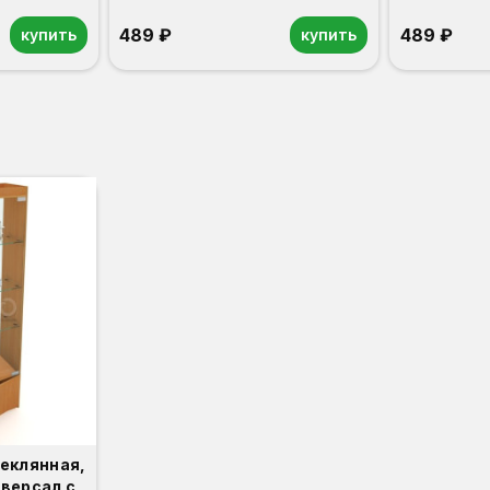
489 ₽
489 ₽
купить
купить
теклянная,
версал с