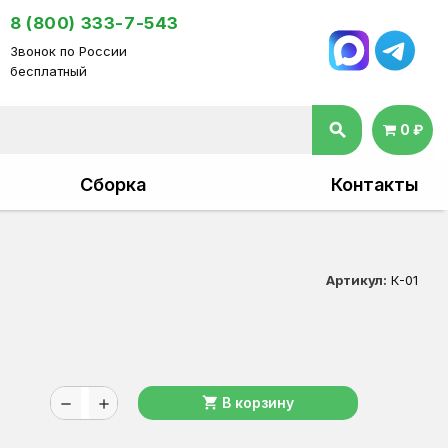
8 (800) 333-7-543
Звонок по России
бесплатный
search
0 ₽
Сборка
Контакты
Артикул:
К-01
shopping_cart
В корзину
remove
add