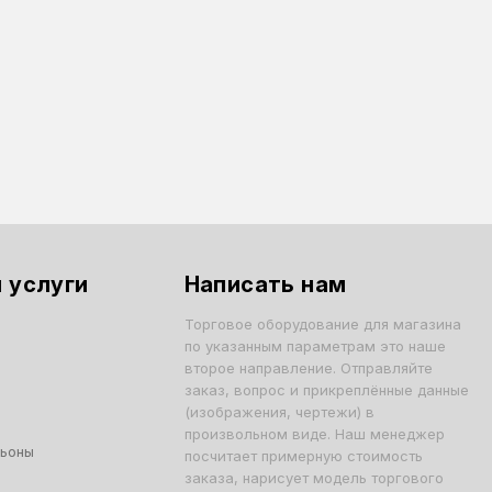
 услуги
Написать нам
Торговое оборудование для магазина
по указанным параметрам это наше
второе направление. Отправляйте
заказ, вопрос и прикреплённые данные
(изображения, чертежи) в
произвольном виде. Наш менеджер
льоны
посчитает примерную стоимость
заказа, нарисует модель торгового