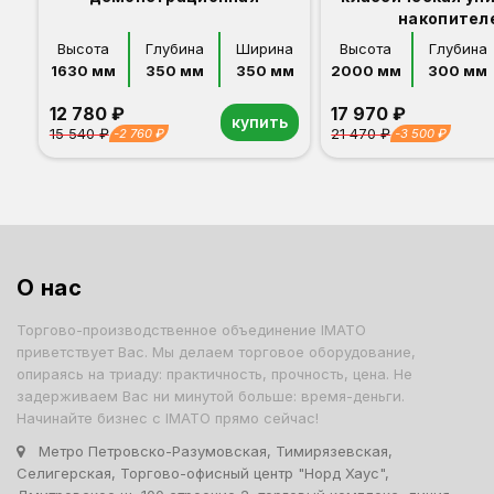
накопител
Высота
Глубина
Ширина
Высота
Глубина
1630 мм
350 мм
350 мм
2000 мм
300 мм
12 780 ₽
17 970 ₽
купить
15 540 ₽
21 470 ₽
-2 760 ₽
-3 500 ₽
Орех
Белый
Серый
Светлый бук
Венге
Дуб сонома
Орех
Белый
Серый
Светлый бук
Венге
Дуб сонома
О нас
Торгово-производственное объединение IMATO
приветствует Вас. Мы делаем торговое оборудование,
опираясь на триаду: практичность, прочность, цена. Не
задерживаем Вас ни минутой больше: время-деньги.
Начинайте бизнес с IMATO прямо сейчас!
Метро Петровско-Разумовская, Тимирязевская,
Селигерская, Торгово-офисный центр "Норд Хаус",