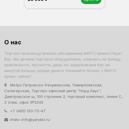
Орех
Белый
Серый
Светлый бук
Венге
О нас
Торгово-производственное объединение IMATO приветствует
Вас. Мы делаем торговое оборудование, опираясь на триаду:
практичность, прочность, цена. Не задерживаем Вас ни
минутой больше: время-деньги. Начинайте бизнес с IMATO
прямо сейчас!
Метро Петровско-Разумовская, Тимирязевская,
Селигерская, Торгово-офисный центр "Норд Хаус",
Дмитровское ш, 100 строение 2, торговый комплекс, линия С,
2 этаж, офис №3245
+7 (495) 150-75-47
imato-info@yandex.ru