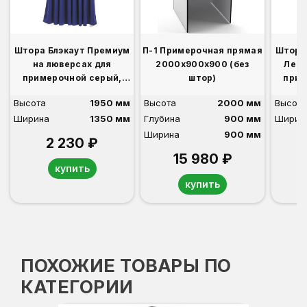
Штора Блэкаут Премиум
П-1 Примерочная прямая
Штора
на люверсах для
2000х900х900 (без
Лен 
примерочной серый,
штор)
прим
синий, бордо, бежевый,
синий
Высота
1950 мм
Высота
2000 мм
Высота
розовый, фиолетовый
Ширина
1350 мм
Глубина
900 мм
Ширин
Ширина
900 мм
2 230 ₽
15 980 ₽
купить
купить
ПОХОЖИЕ ТОВАРЫ ПО
КАТЕГОРИИ