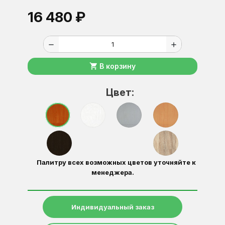
16 480 ₽
remove
add
shopping_cart
В корзину
Цвет:
Палитру всех возможных цветов уточняйте к
менеджера.
Индивидуальный заказ