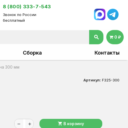
8 (800) 333-7-543
Звонок по России
бесплатный
search
0 ₽
Сборка
Контакты
на 300 мм
Артикул:
F325-300
shopping_cart
В корзину
remove
add