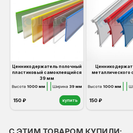
Ценникодержатель полочный
Ценникодержат
пластиковый самоклеящийся
металлического 
39 мм
Высота
1000 мм
Ширина
39 мм
Высота
1000 мм
Ш
150 ₽
150 ₽
купить
С ЭТИМ ТОВАРОМ КУПИЛИ: