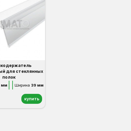
икодержатель
ый для стеклянных
полок
 мм
Ширина
39 мм
купить