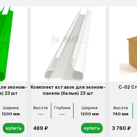
для эконом-
Комплект вставок для эконом-
С-02 С
) 23 шт
панели (белые) 23 шт
Ширина
Высота
Глубина
Ширина
Высота
1200 мм
---
---
1200 мм
740 мм
489 ₽
3 760 ₽
купить
купить
Орех
Белый
Серый
Светлый бук
Венге