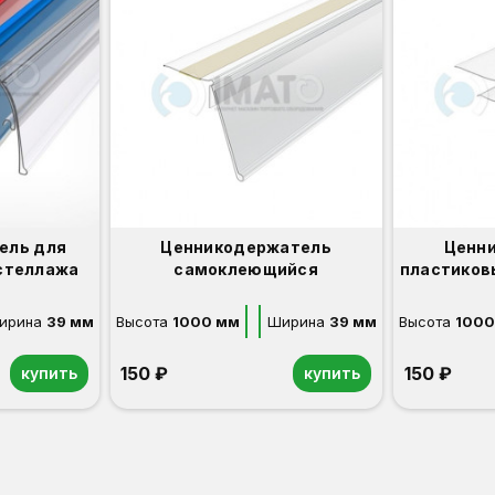
ель для
Ценникодержатель
Ценн
стеллажа
самоклеющийся
пластиков
ирина
39 мм
Высота
1000 мм
Ширина
39 мм
Высота
1000
150 ₽
150 ₽
купить
купить