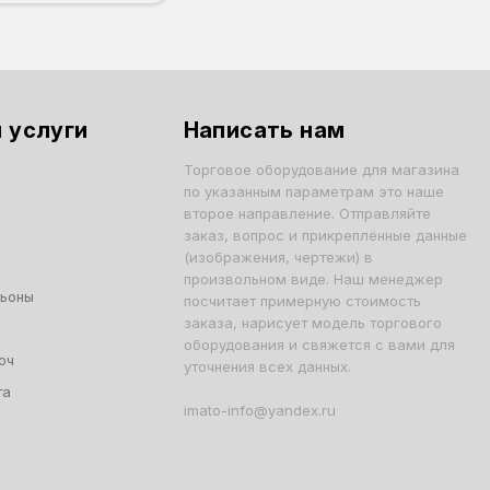
 услуги
Написать нам
Торговое оборудование для магазина
по указанным параметрам это наше
второе направление. Отправляйте
заказ, вопрос и прикреплённые данные
(изображения, чертежи) в
произвольном виде. Наш менеджер
льоны
посчитает примерную стоимость
заказа, нарисует модель торгового
оборудования и свяжется с вами для
юч
уточнения всех данных.
та
imato-info@yandex.ru