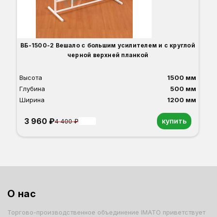
ВБ-1500-2 Вешало с большим усилителем и с круглой
черной верхней планкой
Высота
1500 мм
Глубина
500 мм
Ширина
1200 мм
3 960 ₽
купить
4 400 ₽
-10%
Белый
Серый
О нас
Торгово-производственное объединение IMATO приветствует