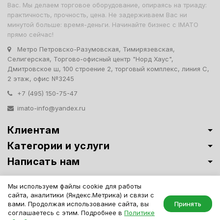
Вас. Мы делаем торговое оборудование, опираясь на триаду:
практичность, прочность, цена. Не задерживаем Вас ни
минутой больше: время-деньги. Начинайте бизнес с IMATO
прямо сейчас!
Метро Петровско-Разумовская, Тимирязевская,
Селигерская, Торгово-офисный центр "Норд Хаус",
Дмитровское ш, 100 строение 2, торговый комплекс, линия С,
2 этаж, офис №3245
+7 (495) 150-75-47
imato-info@yandex.ru
Клиентам
Категории и услуги
Написать нам
Витрины премиум-класса ИМАТО
·
Политика обработки персональных
Мы используем файлы cookie для работы
данных
сайта, аналитики (Яндекс.Метрика) и связи с
IMATO. Интернет Магазин Торговой И Офисной Мебели. ООО "ИМАТО",
вами. Продолжая использование сайта, вы
Принять
ИНН 7717506114 КПП 771701001, ОГРН 1047796163799
соглашаетесь с этим. Подробнее в
Политике