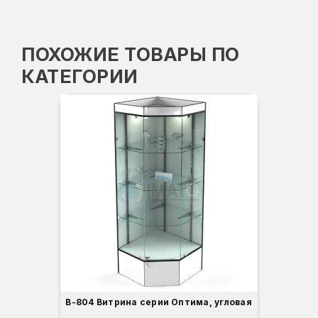
ПОХОЖИЕ ТОВАРЫ ПО
КАТЕГОРИИ
-3
Вы
Гл
Ши
1
О
Б
С
С
В
Д
В-804 Витрина серии Оптима, угловая