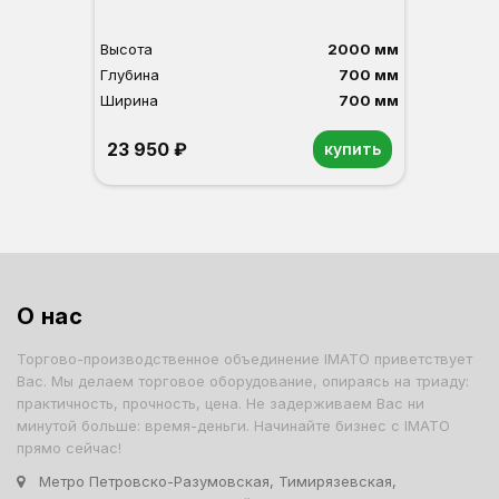
Высота
2000 мм
Глубина
700 мм
Ширина
700 мм
23 950 ₽
купить
Орех
Белый
Серый
Светлый бук
Венге
О нас
Торгово-производственное объединение IMATO приветствует
Вас. Мы делаем торговое оборудование, опираясь на триаду:
практичность, прочность, цена. Не задерживаем Вас ни
минутой больше: время-деньги. Начинайте бизнес с IMATO
прямо сейчас!
Метро Петровско-Разумовская, Тимирязевская,