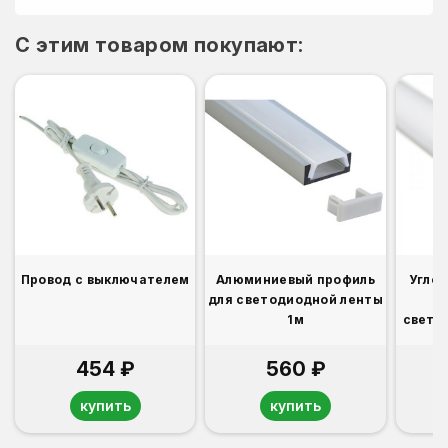
C этим товаром покупают:
Провод с выключателем
Алюминиевый профиль
Угло
для светодиодной ленты
1м
свето
454 ₽
560 ₽
купить
купить