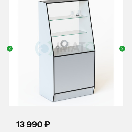
chevron_left
chevron_right
13 990 ₽