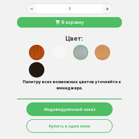
remove
add
shopping_cart
В корзину
Цвет:
Палитру всех возможных цветов уточняйте к
менеджера.
Индивидуальный заказ
Купить в один клик