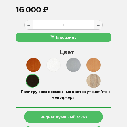
16 000 ₽
remove
add
shopping_cart
В корзину
Цвет:
Палитру всех возможных цветов уточняйте к
менеджера.
Индивидуальный заказ