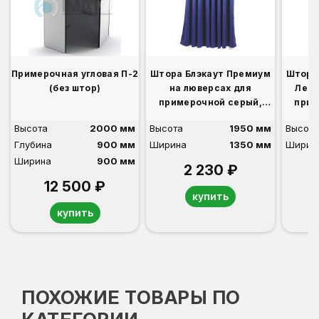
Примерочная угловая П-2
Штора Блэкаут Премиум
Штора
(без штор)
на люверсах для
Лен 
примерочной серый,
прим
синий, бордо, бежевый,
синий
Высота
2000 мм
Высота
1950 мм
Высота
розовый, фиолетовый
Глубина
900 мм
Ширина
1350 мм
Ширин
Ширина
900 мм
2 230 ₽
12 500 ₽
купить
купить
ПОХОЖИЕ ТОВАРЫ ПО