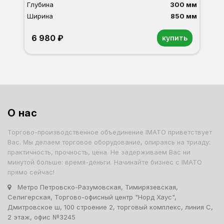
Глубина
300 мм
Ширина
850 мм
6 980 ₽
купить
Орех
Белый
Серый
Светлый бук
Венге
Дуб сонома
О нас
Торгово-производственное объединение IMATO приветствует
Вас. Мы делаем торговое оборудование, опираясь на триаду:
практичность, прочность, цена. Не задерживаем Вас ни
минутой больше: время-деньги. Начинайте бизнес с IMATO
прямо сейчас!
Метро Петровско-Разумовская, Тимирязевская,
Селигерская, Торгово-офисный центр "Норд Хаус",
Дмитровское ш, 100 строение 2, торговый комплекс, линия С,
2 этаж, офис №3245