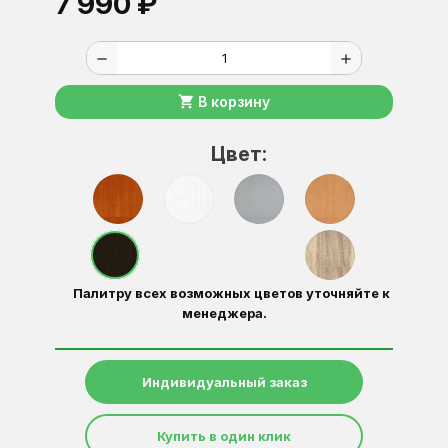
7 990 ₽
remove
add
shopping_cart
В корзину
Цвет:
Палитру всех возможных цветов уточняйте к
менеджера.
Индивидуальный заказ
Купить в один клик