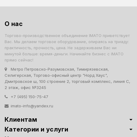
О нас
Торгово-производственное объединение IMATO приветствует
Вас. Мы делаем торговое оборудование, опираясь на триаду:
практичность, прочность, цена. Не задерживаем Вас ни
минутой больше: время-деньги. Начинайте бизнес с IMATO
прямо сейчас!
Метро Петровско-Разумовская, Тимирязевская,
Селигерская, Торгово-офисный центр "Норд Хаус",
Дмитровское ш, 100 строение 2, торговый комплекс, линия С,
2 этаж, офис №3245
+7 (495) 150-75-47
imato-info@yandex.ru
Клиентам
Категории и услуги