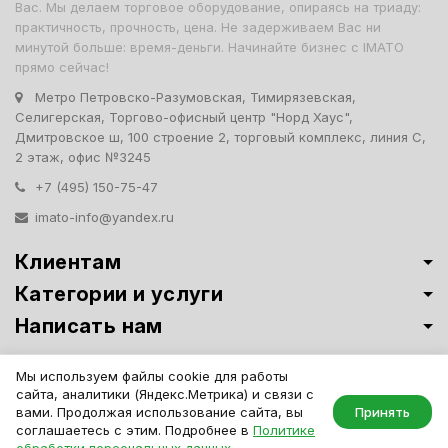
Вас. Мы делаем торговое оборудование, опираясь на триаду:
практичность, прочность, цена. Не задерживаем Вас ни
минутой больше: время-деньги. Начинайте бизнес с IMATO
прямо сейчас!
Метро Петровско-Разумовская, Тимирязевская,
Селигерская, Торгово-офисный центр "Норд Хаус",
Дмитровское ш, 100 строение 2, торговый комплекс, линия С,
2 этаж, офис №3245
+7 (495) 150-75-47
imato-info@yandex.ru
Клиентам
Категории и услуги
Написать нам
Витрины премиум-класса ИМАТО
·
Политика обработки персональных
Мы используем файлы cookie для работы
данных
сайта, аналитики (Яндекс.Метрика) и связи с
IMATO. Интернет Магазин Торговой И Офисной Мебели. ООО "ИМАТО",
вами. Продолжая использование сайта, вы
Принять
ИНН 7717506114 КПП 771701001, ОГРН 1047796163799
соглашаетесь с этим. Подробнее в
Политике