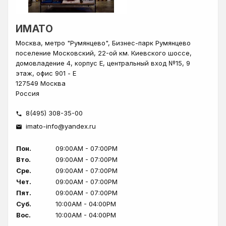
ИМАТО
Москва, метро "Румянцево", Бизнес-парк Румянцево
поселение Московский, 22-ой км. Киевского шоссе,
домовладение 4, корпус Е, центральный вход №15, 9
этаж, офис 901 - Е
127549 Москва
Россия
8(495) 308-35-00
phone
imato-info@yandex.ru
mail
Пон.
09:00AM - 07:00PM
Вто.
09:00AM - 07:00PM
Сре.
09:00AM - 07:00PM
Чет.
09:00AM - 07:00PM
Пят.
09:00AM - 07:00PM
Суб.
10:00AM - 04:00PM
Вос.
10:00AM - 04:00PM